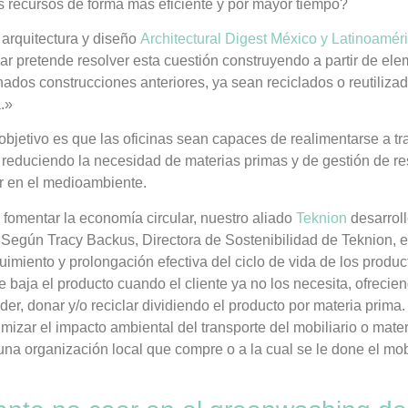
 recursos de forma más eficiente y por mayor tiempo?
 arquitectura y diseño
Architectural Digest México y Latinoamér
ular pretende resolver esta cuestión construyendo a partir de el
ados construcciones anteriores, ya sean reciclados o reutilizad
.»
 objetivo es que las oficinas sean capaces de realimentarse a t
 reduciendo la necesidad de materias primas y de gestión de r
r en el medioambiente.
 fomentar la economía circular, nuestro aliado
Teknion
desarrol
Según Tracy Backus, Directora de Sostenibilidad de Teknion, 
imiento y prolongación efectiva del ciclo de vida de los product
e baja el producto cuando el cliente ya no los necesita, ofrecien
der, donar y/o reciclar dividiendo el producto por materia prima
izar el impacto ambiental del transporte del mobiliario o mater
na organización local que compre o a la cual se le done el mobil