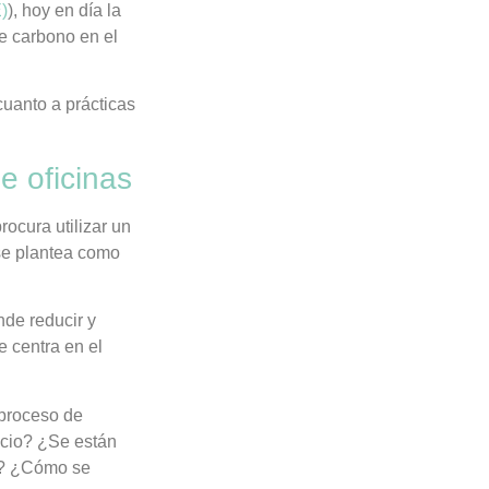
)
), hoy en día la
e carbono en el
cuanto a prácticas
e oficinas
rocura utilizar un
 se plantea como
de reducir y
se centra en el
 proceso de
icio? ¿Se están
en? ¿Cómo se