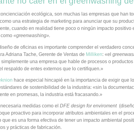
ante no caer en el greenwashing de 
 concienciación ecológica, son muchas las empresas que han t
 como una estrategia de marketing para anunciar que su produc
nte, cuando en realidad tiene poco o ningún impacto positivo 
e como
«greenwashing».
iseño de oficinas es importante comprender el verdadero conc
ara Adriana Tache, Gerente de Ventas de
Milliken
: «el
greenwas
ue simplemente una empresa que hable de procesos o productos
 el respaldo de entes externos que lo certifiquen.»
eknion
hace especial hincapié en la importancia de exigir que l
stándares de sostenibilidad de la industria: «sin la documenta
nte en promesas, la industria está fracasando.»
y necesaria medidas como el
DFE design for enviroment
(diseño
oque proactivo para incorporar atributos ambientales en el pro
que es una forma efectiva de tener un impacto ambiental positi
os y prácticas de fabricación.