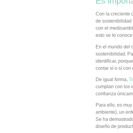
Es import
Con la creciente
de sostenibilidad
con el medioambie
esto se le conoc
En el mundo del d
sostenibilidad. P
identificar, porq
contar sí o sí con
De igual forma,
T
cumplan con los e
confianza únicame
Para ello, es mu
ambiente), un enf
Se ha demostrado 
diseño de product