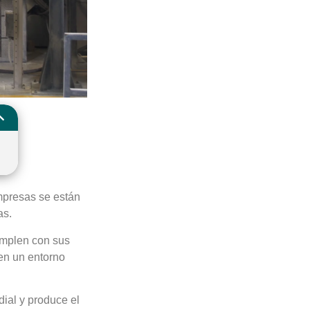
presas se están
as.
umplen con sus
en un entorno
ial y produce el