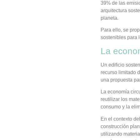
39% de las emis
arquitectura sost
planeta.
Para ello, se pro
sostenibles para l
La econom
Un edificio soste
recurso limitado d
una propuesta par
La economía circu
reutilizar los mat
consumo y la elim
En el contexto de
construcción plan
utilizando mater