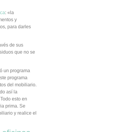
ica
: «la
ementos y
os, para darles
ravés de sus
esiduos que no se
ló un programa
este programa
os del mobiliario.
do así la
. Todo esto en
ia prima. Se
iario y realice el