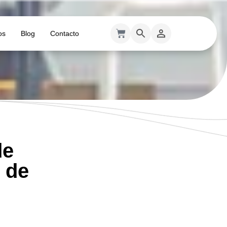
os
Blog
Contacto
de
o de