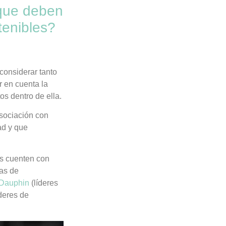
 que deben
tenibles?
 considerar tanto
r en cuenta la
tos dentro de ella.
asociación con
ad y que
s cuenten con
cas de
Dauphin
(líderes
deres de