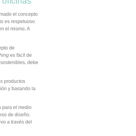
oficinas
omado el concepto
to es respetuoso
en el mismo. A
epto de
hing
es fácil de
 sostenibles, debe
os productos
ción y basando la
 para el medio
ceso de diseño.
vo a través del