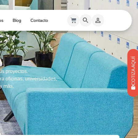
os
Blog
Contacto
COTIZA AQUÍ
us proyectos.
a oficinas, universidades,
 y más.