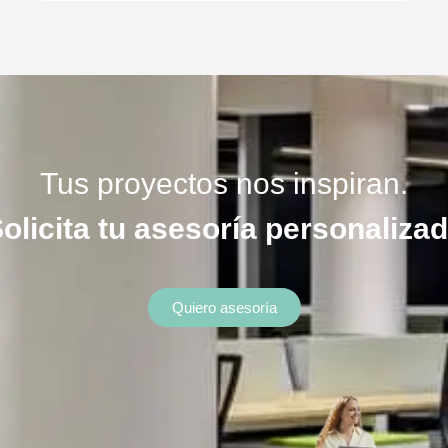
Tus proyectos nos inspiran.
olicita tu asesoría personaliza
Quiero asesoría