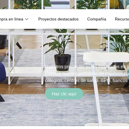
pra en línea
Proyectos destacados
Compañía
Recurs
Nuestros productos están inspirados en t
Conoce nuestro portafolio de muebles par
colegios, centros de salud, BPO, bancos
Haz clic aquí