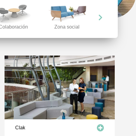
Salud
Colaboración
Zona social
promueve
la integración en medio de la informalidad.
Clak