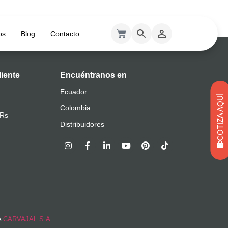
os
Blog
Contacto
liente
Encuéntranos en
Ecuador
COTIZA AQUÍ
Colombia
QRs
Distribuidores
A
CARVAJAL S.A.