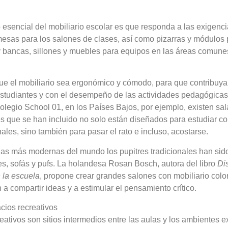
 esencial del mobiliario escolar es que responda a las exigenc
 mesas para los salones de clases, así como pizarras y módulos
 y bancas, sillones y muebles para equipos en las áreas comunes
e el mobiliario sea ergonómico y cómodo, para que contribuya 
estudiantes y con el desempeño de las actividades pedagógicas,
olegio School 01, en los Países Bajos, por ejemplo, existen sa
 que se han incluido no solo están diseñados para estudiar c
ales, sino también para pasar el rato e incluso, acostarse.
as más modernas del mundo los pupitres tradicionales han sido
s, sofás y pufs. La holandesa Rosan Bosch, autora del libro
Di
 la escuela
, propone crear grandes salones con mobiliario colo
 a compartir ideas y a estimular el pensamiento crítico.
acios recreativos
ativos son sitios intermedios entre las aulas y los ambientes ex