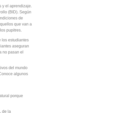
 y el aprendizaje.
rollo (BID). Según
ondiciones de
aquellos que van a
los pupitres.
 los estudiantes
diantes aseguran
a no pasan el
tivos del mundo
 Conoce algunos
atural porque
, de la