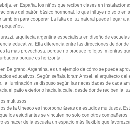
brija, en España, los niños que reciben clases en instalaciones
eraciones del patrón básico hormonal, lo que influye no solo en
 también para cooperar. La falta de luz natural puede llegar a a
os pequeños.
razzi, arquitecta argentina especialista en diseño de escuelas, 
encia educativa. Ella diferencia entre las direcciones de donde 
 es la más provechosa, porque no produce reflejos, mientras que
turbadora porque es horizontal.
, en Belgrano, Argentina, es un ejemplo de cómo se puede aprov
pacios educativos. Según señala Ioram Amsel, el arquitecto del
to, la iluminación se dispuso según las necesidades de cada am
ia el patio exterior o hacia la calle, desde donde reciben la lu
ios multiusos
jos de la Unesco es incorporar áreas de estudios multiusos. Est
que los estudiantes se vinculen no solo con otros compañeros,
ivo es hacer de la escuela un espacio más flexible que favorezca