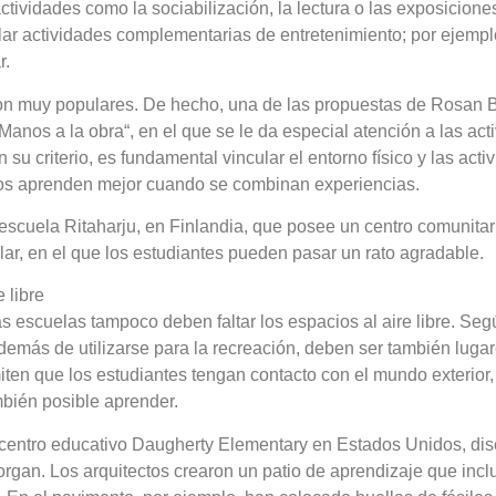
ctividades como la sociabilización, la lectura o las exposicion
lar actividades complementarias de entretenimiento; por ejemplo
r.
on muy populares. De hecho, una de las propuestas de Rosan 
Manos a la obra“, en el que se le da especial atención a las act
 su criterio, es fundamental vincular el entorno físico y las acti
s aprenden mejor cuando se combinan experiencias.
escuela Ritaharju, en Finlandia, que posee un centro comunita
llar, en el que los estudiantes pueden pasar un rato agradable.
e libre
as escuelas tampoco deben faltar los espacios al aire libre. Se
demás de utilizarse para la recreación, deben ser también lug
ten que los estudiantes tengan contacto con el mundo exterior,
mbién posible aprender.
centro educativo Daugherty Elementary en Estados Unidos, dis
organ. Los arquitectos crearon un patio de aprendizaje que incl