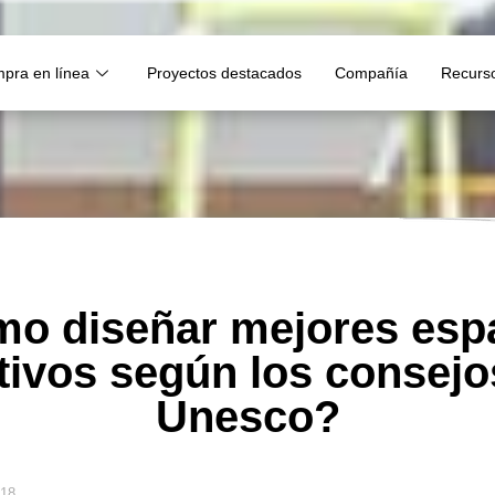
pra en línea
Proyectos destacados
Compañía
Recurs
o diseñar mejores esp
ivos según los consejo
Unesco?
018