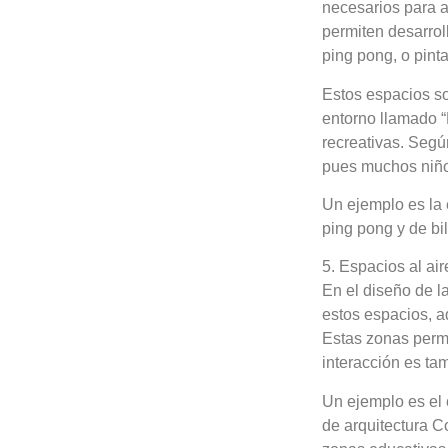
necesarios para a
permiten desarrol
ping pong, o pinta
Estos espacios s
entorno llamado “
recreativas. Según
pues muchos niño
Un ejemplo es la 
ping pong y de bi
5. Espacios al air
En el diseño de l
estos espacios, a
Estas zonas permi
interacción es ta
Un ejemplo es el 
de arquitectura C