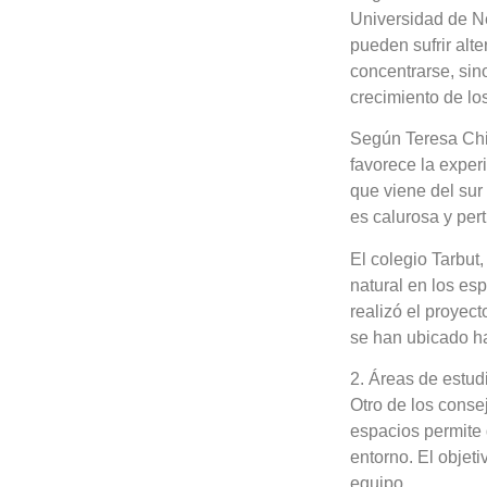
Universidad de Ne
pueden sufrir alt
concentrarse, sino
crecimiento de l
Según Teresa Chiu
favorece la experi
que viene del sur
es calurosa y per
El colegio Tarbut
natural en los es
realizó el proyec
se han ubicado hac
2. Áreas de estud
Otro de los conse
espacios permite 
entorno. El objet
equipo.