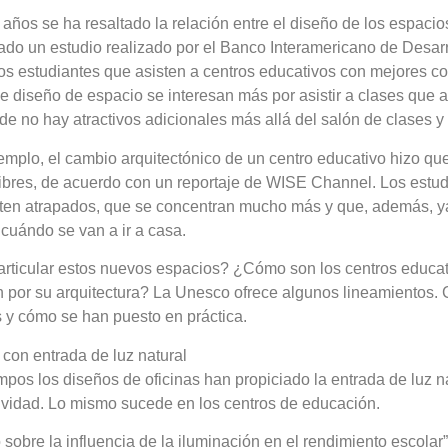
ños se ha resaltado la relación entre el diseño de los espacios
ado un estudio realizado por el Banco Interamericano de Desar
 los estudiantes que asisten a centros educativos con mejores c
 de diseño de espacio se interesan más por asistir a clases que 
de no hay atractivos adicionales más allá del salón de clases y 
emplo, el cambio arquitectónico de un centro educativo hizo que
libres, de acuerdo con un reportaje de WISE Channel. Los estu
nten atrapados, que se concentran mucho más y que, además, y
cuándo se van a ir a casa.
articular estos nuevos espacios? ¿Cómo son los centros educa
 por su arquitectura? La Unesco ofrece algunos lineamientos.
 y cómo se han puesto en práctica.
 con entrada de luz natural
empos los diseños de oficinas han propiciado la entrada de luz n
ividad. Lo mismo sucede en los centros de educación.
sobre la influencia de la iluminación en el rendimiento escolar”