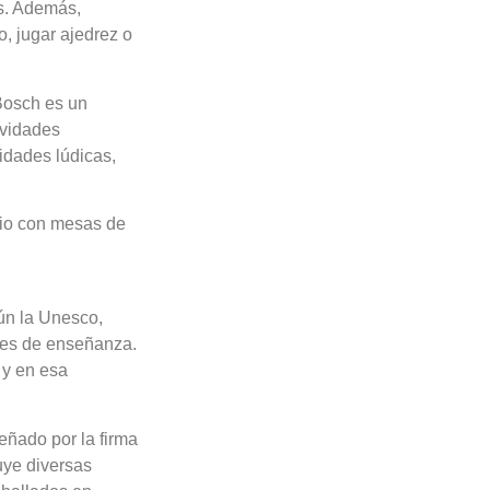
es. Además,
, jugar ajedrez o
Bosch es un
ividades
vidades lúdicas,
rio con mesas de
gún la Unesco,
ares de enseñanza.
 y en esa
eñado por la firma
uye diversas