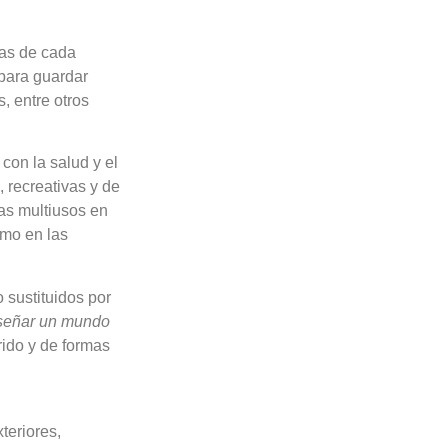
ias de cada
 para guardar
, entre otros
con la salud y el
 recreativas y de
las multiusos en
omo en las
 sustituidos por
señar un mundo
rido y de formas
teriores,