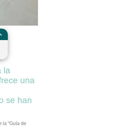
 la
ofrece una
o se han
 la “Guía de