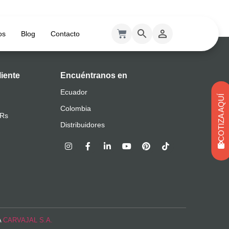
os
Blog
Contacto
liente
Encuéntranos en
Ecuador
COTIZA AQUÍ
Colombia
QRs
Distribuidores
A
CARVAJAL S.A.