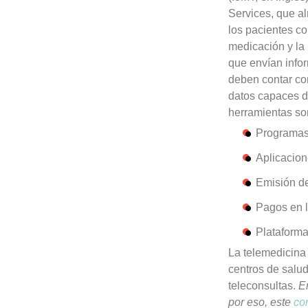
Services, que a
los pacientes c
medicación y la 
que envían info
deben contar co
datos capaces d
herramientas so
Programas 
Aplicacion
Emisión de
Pagos en l
Plataform
La telemedicina
centros de salu
teleconsultas.
E
por eso, este
co