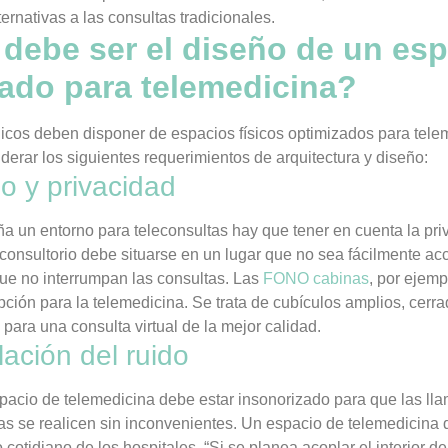
ternativas a las consultas tradicionales.
ebe ser el diseño de un esp
ado para telemedicina?
icos deben disponer de espacios físicos optimizados para tele
derar los siguientes requerimientos de arquitectura y diseño:
o y privacidad
a un entorno para teleconsultas hay que tener en cuenta la pri
consultorio debe situarse en un lugar que no sea fácilmente acc
ue no interrumpan las consultas. Las
FONO cabinas
, por ejem
ción para la telemedicina. Se trata de cubículos amplios, cerra
 para una consulta virtual de la mejor calidad.
ación del ruido
espacio de telemedicina debe estar insonorizado para que las ll
as se realicen sin inconvenientes. Un espacio de telemedicina 
 cotidiano de los hospitales. “Si se planea acoplar el interior d