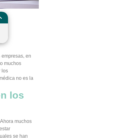
s empresas, en
ido muchos
 los
 médica no es la
en los
o. Ahora muchos
estar
tuales se han