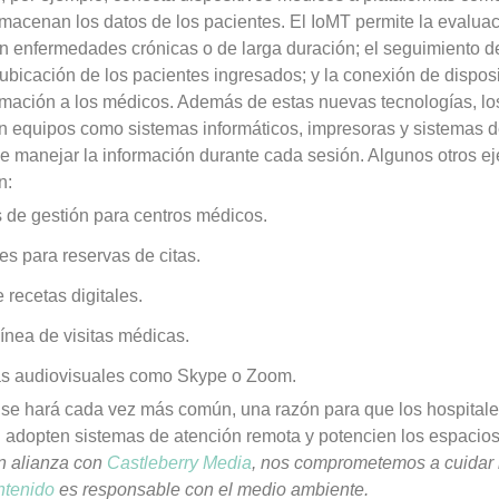
lmacenan los datos de los pacientes. El IoMT permite la evalua
on enfermedades crónicas o de larga duración; el seguimiento d
ubicación de los pacientes ingresados; y la conexión de dispos
rmación a los médicos. Además de estas nuevas tecnologías, lo
n equipos como sistemas informáticos, impresoras y sistemas d
e manejar la información durante cada sesión. Algunos otros e
n:
de gestión para centros médicos.
es para reservas de citas.
 recetas digitales.
ínea de visitas médicas.
as audiovisuales como Skype o Zoom.
 se hará cada vez más común, una razón para que los hospital
d adopten sistemas de atención remota y potencien los espacio
n alianza con
Castleberry Media
, nos comprometemos a cuidar 
ntenido
es responsable con el medio ambiente.