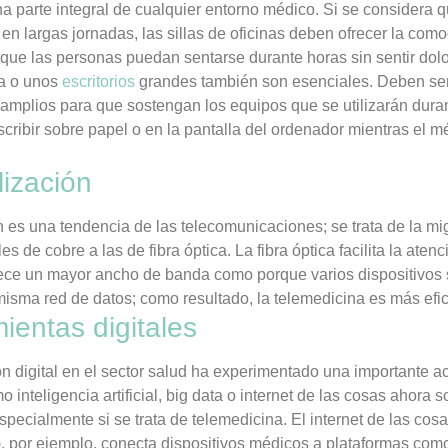
a parte integral de cualquier entorno médico. Si se considera q
 en largas jornadas, las sillas de oficinas deben ofrecer la com
 que las personas puedan sentarse durante horas sin sentir dolo
a o unos
escritorios
grandes también son esenciales. Deben ser
amplios para que sostengan los equipos que se utilizarán duran
cribir sobre papel o en la pantalla del ordenador mientras el 
lización
n es una tendencia de las telecomunicaciones; se trata de la mi
es de cobre a las de fibra óptica. La fibra óptica facilita la aten
rece un mayor ancho de banda como porque varios dispositivos
isma red de datos; como resultado, la telemedicina es más efic
ientas digitales
n digital en el sector salud ha experimentado una importante a
 inteligencia artificial, big data o internet de las cosas ahora 
especialmente si se trata de telemedicina. El internet de las cos
s), por ejemplo, conecta dispositivos médicos a plataformas c