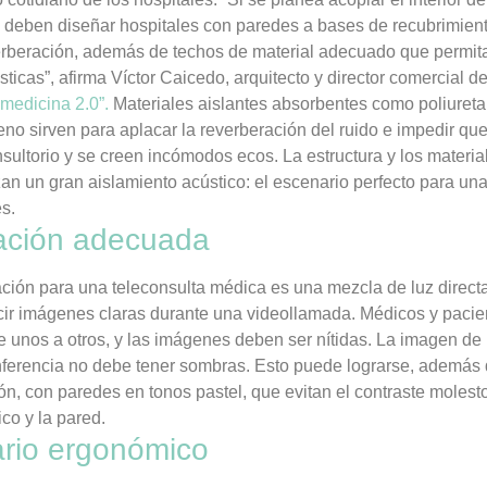
e deben diseñar hospitales con paredes a bases de recubrimien
verberación, además de techos de material adecuado que permit
ticas”, afirma Víctor Caicedo, arquitecto y director comercial 
medicina 2.0”.
Materiales aislantes absorbentes como poliureta
ireno sirven para aplacar la reverberación del ruido e impedir qu
nsultorio y se creen incómodos ecos. La estructura y los materia
an un gran aislamiento acústico: el escenario perfecto para un
es.
nación adecuada
ción para una teleconsulta médica es una mezcla de luz directa
cir imágenes claras durante una videollamada. Médicos y paci
e unos a otros, y las imágenes deben ser nítidas. La imagen de
ferencia no debe tener sombras. Esto puede lograrse, además
n, con paredes en tonos pastel, que evitan el contraste molesto
co y la pared.
ario ergonómico