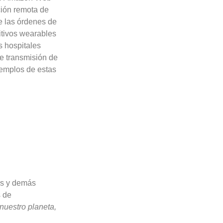
ción remota de
e las órdenes de
itivos wearables
s hospitales
e transmisión de
jemplos de estas
es y demás
s de
nuestro planeta,