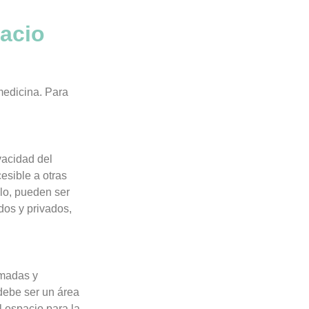
acio
medicina. Para
vacidad del
esible a otras
plo, pueden ser
dos y privados,
amadas y
debe ser un área
el espacio para la