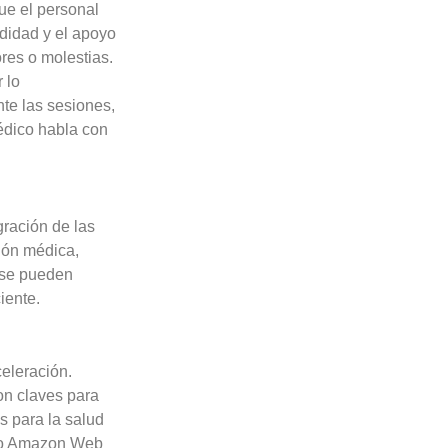
ue el personal
odidad y el apoyo
res o molestias.
 lo
te las sesiones,
médico habla con
gración de las
ción médica,
 se pueden
iente.
celeración.
son claves para
as para la salud
omo Amazon Web