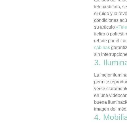
telemedicina, s
el ruido y la re
condiciones acús
su artículo
«Tele
fieltro o poliest
rebote por el co
cabinas
garantiz
sin interrupcion
3. Ilumi
La mejor ilumina
permite reprodu
verse clarament
en una videocon
buena iluminació
imagen del médi
4. Mobili