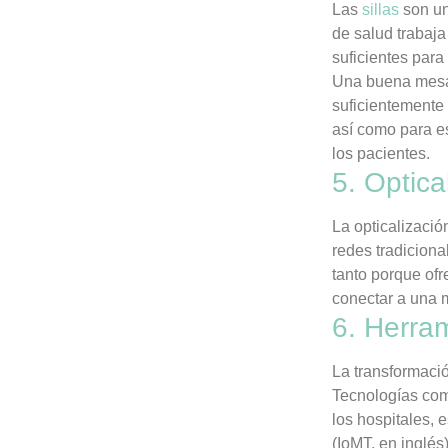
Las
sillas
son un
de salud trabaja
suficientes para
Una buena mes
suficientemente 
así como para es
los pacientes.
5. Optica
La opticalizació
redes tradicional
tanto porque of
conectar a una m
6. Herram
La transformació
Tecnologías como
los hospitales, 
(IoMT, en inglé