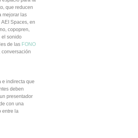
to, que reducen
a mejorar las
de AEI Spaces, en
no, copopren,
e el sonido
les de las
FONO
a conversación
 e indirecta que
entes deben
 un presentador
 de con una
 entre la