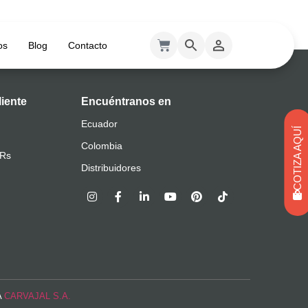
os
Blog
Contacto
liente
Encuéntranos en
Ecuador
COTIZA AQUÍ
Colombia
QRs
Distribuidores
A
CARVAJAL S.A.