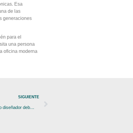
ónicas. Esa
una de las
as generaciones
ién para el
esita una persona
la oficina moderna
SIGUIENTE
10 museos que todo arquitecto o diseñador debería visitar