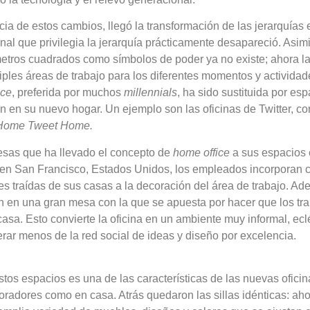
 de estos cambios, llegó la transformación de las jerarquías 
onal que privilegia la jerarquía prácticamente desapareció. Asim
metros cuadrados como símbolos de poder ya no existe; ahora la
iples áreas de trabajo para los diferentes momentos y actividade
ice
, preferida por muchos
millennials
, ha sido sustituida por es
on en su nuevo hogar. Un ejemplo son las oficinas de Twitter, co
Home Tweet Home.
esas que ha llevado el concepto de
home office
a sus espacios 
 en San Francisco, Estados Unidos, los empleados incorporan 
es traídas de sus casas a la decoración del área de trabajo. A
en en una gran mesa con la que se apuesta por hacer que los tr
asa. Esto convierte la oficina en un ambiente muy informal, ecl
rar menos de la red social de ideas y diseño por excelencia.
estos espacios es una de las características de las nuevas ofic
boradores como en casa. Atrás quedaron las sillas idénticas: aho