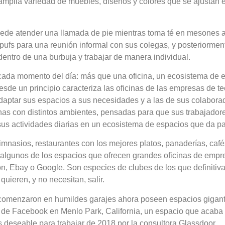
amplia variedad de muebles, diseños y colores que se ajusta
ede atender una llamada de pie mientras toma té en mesones a
 pufs para una reunión informal con sus colegas, y posteriormen
entro de una burbuja y trabajar de manera individual.
cada momento del día: más que una oficina, un ecosistema de 
esde un principio caracteriza las oficinas de las empresas de te
aptar sus espacios a sus necesidades y a las de sus colabora
cinas con distintos ambientes, pensadas para que sus trabajador
 sus actividades diarias en un ecosistema de espacios que da pa
imnasios, restaurantes con los mejores platos, panaderías, cafés
 algunos de los espacios que ofrecen grandes oficinas de emp
, Ebay o Google. Son especies de clubes de los que definitiv
uieren, y no necesitan, salir.
omenzaron en humildes garajes ahora poseen espacios gigant
s de Facebook en Menlo Park, California, un espacio que acaba 
 deseable para trabajar de 2018 por la consultora Glassdoor.