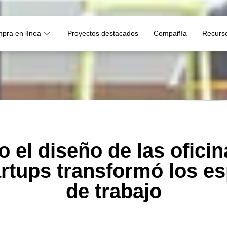
pra en línea
Proyectos destacados
Compañía
Recurs
 el diseño de las oficin
artups transformó los e
de trabajo