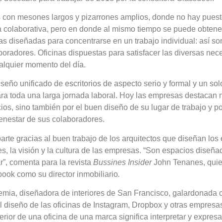
 con mesones largos y pizarrones amplios, donde no hay puesto
a colaborativa, pero en donde al mismo tiempo se puede obten
as diseñadas para concentrarse en un trabajo individual: así son
aboradores. Oficinas dispuestas para satisfacer las diversas ne
alquier momento del día.
iseño unificado de escritorios de aspecto serio y formal y un so
ra toda una larga jornada laboral. Hoy las empresas destacan 
cios, sino también por el buen diseño de su lugar de trabajo y p
bienestar de sus colaboradores.
parte gracias al buen trabajo de los arquitectos que diseñan los
res, la visión y la cultura de las empresas. “Son espacios diseñ
r”, comenta para la revista
Bussines Insider
John Tenanes, quie
book como su director inmobiliario
.
mia, diseñadora de interiores de San Francisco, galardonada c
l diseño de las oficinas de Instagram, Dropbox y otras empresa
nterior de una oficina de una marca significa interpretar y expresar