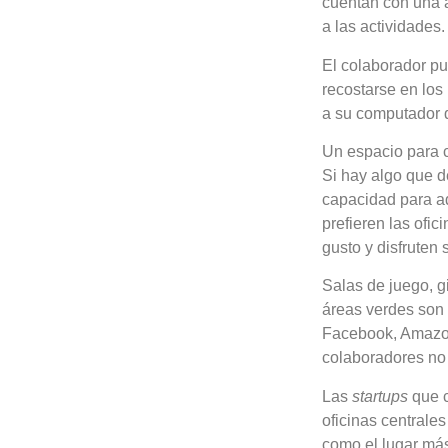
cuentan con una 
a las actividades.
El colaborador pu
recostarse en los
a su computador d
Un espacio para 
Si hay algo que d
capacidad para ad
prefieren las ofi
gusto y disfruten
Salas de juego, g
áreas verdes son
Facebook, Amazon
colaboradores no q
Las
startups
que c
oficinas centrale
como el lugar más