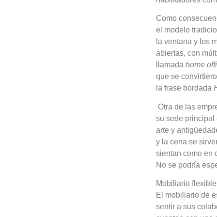
Como consecuencia
el modelo tradici
la ventana y los 
abiertas, con múlt
llamada
home off
que se convirtier
la frase bordada
Otra de las empr
su sede principal
arte y antigüedad
y la cena se sirv
sientan como en c
No se podría espe
Mobiliario flexible
El mobiliario de 
sentir a sus cola