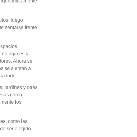
n ergonómicamente
ltos, luego
te sentarse frente
espacios
cnología es la
dores. Ahora se
es se sientan a
ra todo.
, jardines y otras
resas como
amente los
es, como las
de ser elegido