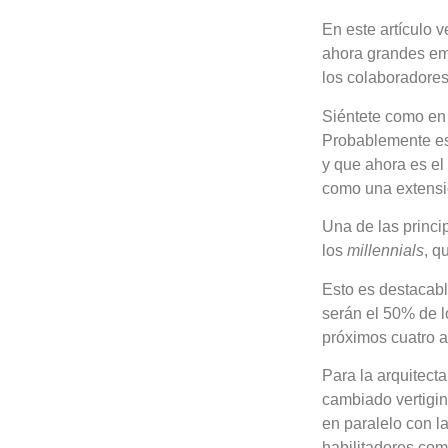
En este artículo 
ahora grandes emp
los colaboradores
Siéntete como en 
Probablemente esa
y que ahora es el
como una extensi
Una de las princi
los
millennials
, q
Esto es destacabl
serán el 50% de l
próximos cuatro a
Para la arquitect
cambiado vertigi
en paralelo con l
habilitadores com