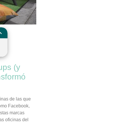
ups (y
nsformó
inas de las que
como Facebook,
estas marcas
s oficinas del