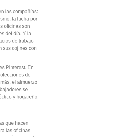
en las compañías:
ismo, la lucha por
s oficinas son
s del día. Y la
pacios de trabajo
n sus cojines con
es Pinterest. En
colecciones de
demás, el almuerzo
abajadores se
éctico y hogareño.
inas que hacen
ra las oficinas