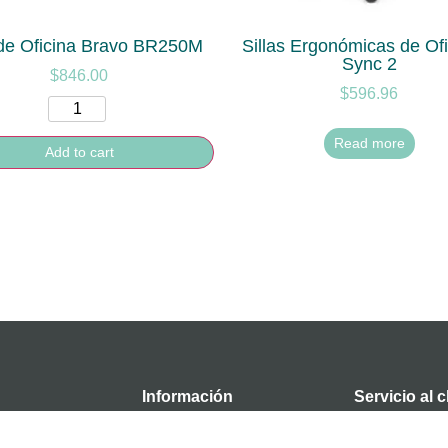
 de Oficina Bravo BR250M
Sillas Ergonómicas de Ofi
Sync 2
$
846.00
$
596.96
Read more
Add to cart
Información
Servicio al c
Pago seguro
e producto
Contacto