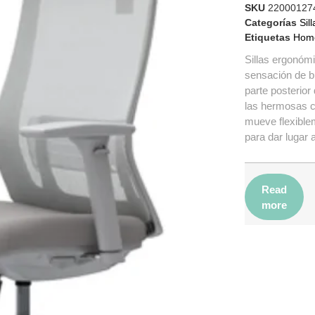
SKU
22000127
Categorías
Sill
Etiquetas
Home
Sillas ergonóm
sensación de bu
parte posterio
las hermosas cur
mueve flexiblem
para dar lugar 
Read
more