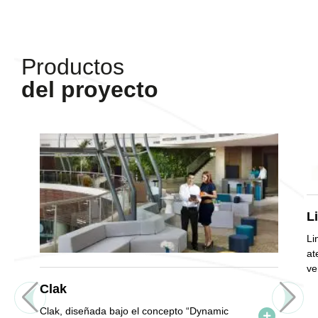
Productos
del proyecto
L
Li
at
ve
el
Clak
ba
Clak, diseñada bajo el concepto “Dynamic
tr