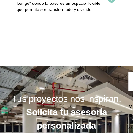
lounge” donde la base es un espacio flexible
de
que permite ser transformado y dividido,
de
promueve la integración en
in
in
la
co
el
in
Tus proyectos nos inspiran.
M
Solicita tu asesoría
Si
po
personalizada
co